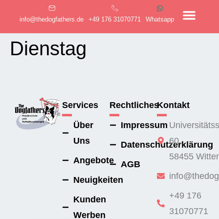
info@thedogfathers.de
+49 176 31070771
Whatsapp
Dienstag
Services
Rechtliches
Kontakt
Über
Impressum
Universitäts
Uns
60,
Datenschutzerklärung
58455 Witte
Angebote
AGB
info@thedog
Neuigkeiten
+49 176
Kunden
31070771
Werben